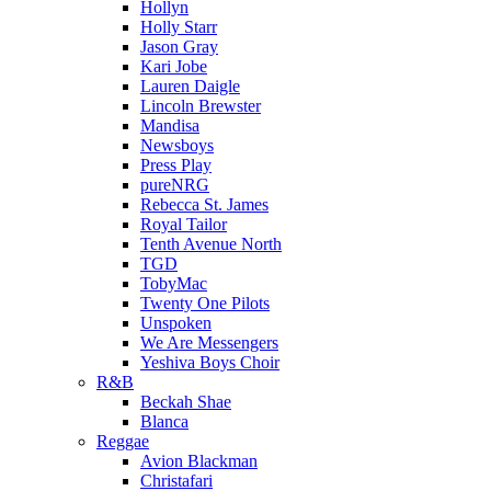
Hollyn
Holly Starr
Jason Gray
Kari Jobe
Lauren Daigle
Lincoln Brewster
Mandisa
Newsboys
Press Play
pureNRG
Rebecca St. James
Royal Tailor
Tenth Avenue North
TGD
TobyMac
Twenty One Pilots
Unspoken
We Are Messengers
Yeshiva Boys Choir
R&B
Beckah Shae
Blanca
Reggae
Avion Blackman
Christafari