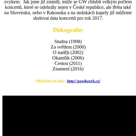
zvykem. Jak jsme již zmínili, může se GW chlubit velkým počtem
koncertů, které se odehrály nejen v České republice, ale třeba také
na Slovensku, nebo v Rakousku a na stránkách kapely již můžeme
sledovat data koncertů pro rok 2017.
Diskografie:
Studna (1998)
Za světlem (2000)
O naději (2002)
Okamžik (2006)
Cestou (2011)
Znamení (2016)
Oficiální stránky:
http://goodwork.cz/