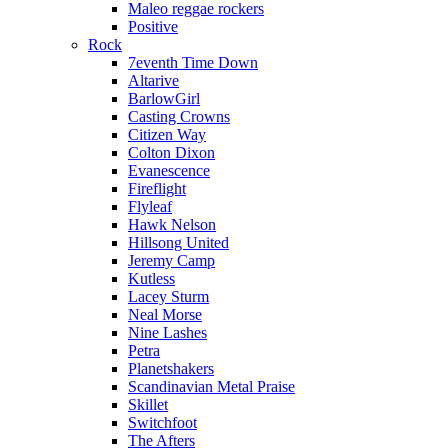
Maleo reggae rockers
Positive
Rock
7eventh Time Down
Altarive
BarlowGirl
Casting Crowns
Citizen Way
Colton Dixon
Evanescence
Fireflight
Flyleaf
Hawk Nelson
Hillsong United
Jeremy Camp
Kutless
Lacey Sturm
Neal Morse
Nine Lashes
Petra
Planetshakers
Scandinavian Metal Praise
Skillet
Switchfoot
The Afters