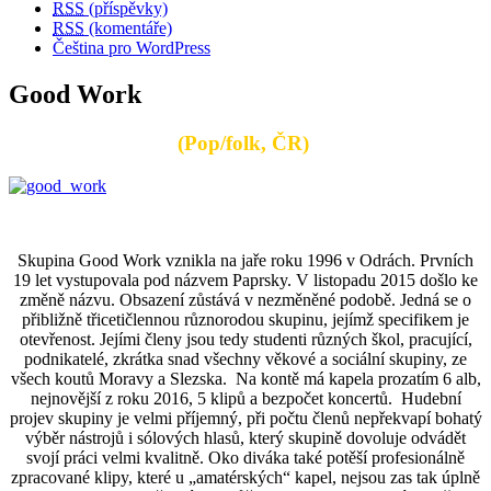
RSS
(příspěvky)
RSS
(komentáře)
Čeština pro WordPress
Good Work
(Pop/folk, ČR)
Skupina Good Work vznikla na jaře roku 1996 v Odrách. Prvních
19 let vystupovala pod názvem Paprsky. V listopadu 2015 došlo ke
změně názvu. Obsazení zůstává v nezměněné podobě. Jedná se o
přibližně třicetičlennou různorodou skupinu, jejímž specifikem je
otevřenost. Jejími členy jsou tedy studenti různých škol, pracující,
podnikatelé, zkrátka snad všechny věkové a sociální skupiny, ze
všech koutů Moravy a Slezska. Na kontě má kapela prozatím 6 alb,
nejnovější z roku 2016, 5 klipů a bezpočet koncertů. Hudební
projev skupiny je velmi příjemný, při počtu členů nepřekvapí bohatý
výběr nástrojů i sólových hlasů, který skupině dovoluje odvádět
svojí práci velmi kvalitně. Oko diváka také potěší profesionálně
zpracované klipy, které u „amatérských“ kapel, nejsou zas tak úplně