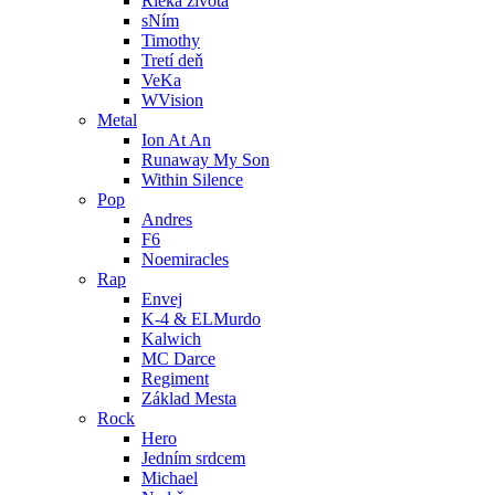
Rieka života
sNím
Timothy
Tretí deň
VeKa
WVision
Metal
Ion At An
Runaway My Son
Within Silence
Pop
Andres
F6
Noemiracles
Rap
Envej
K-4 & ELMurdo
Kalwich
MC Darce
Regiment
Základ Mesta
Rock
Hero
Jedním srdcem
Michael