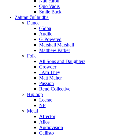
Nad čarou
Quo Vadis
Smile Back
Zahraniční hudba
Dance
65dba
Audile
G-Powered
Marshall Marshall
Matthew Parker
Folk
All Sons and Daughters
Crowder
I Am They
Matt Maher
Passion
Rend Collective
Hip hop
Lecrae
NF
Metal
Affector
Allos
Audiovision
Callisto