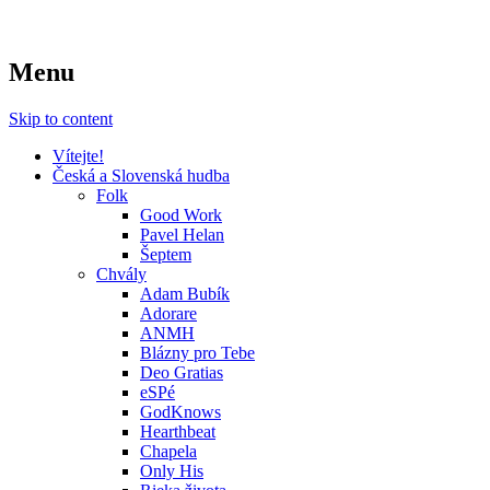
… když chceš slyšet víc … o křesťanské
Menu
Hudba křesťanů
hudbě
Skip to content
Vítejte!
Česká a Slovenská hudba
Folk
Good Work
Pavel Helan
Šeptem
Chvály
Adam Bubík
Adorare
ANMH
Blázny pro Tebe
Deo Gratias
eSPé
GodKnows
Hearthbeat
Chapela
Only His