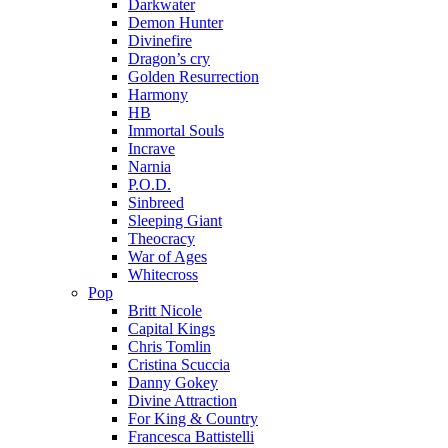
Darkwater
Demon Hunter
Divinefire
Dragon’s cry
Golden Resurrection
Harmony
HB
Immortal Souls
Incrave
Narnia
P.O.D.
Sinbreed
Sleeping Giant
Theocracy
War of Ages
Whitecross
Pop
Britt Nicole
Capital Kings
Chris Tomlin
Cristina Scuccia
Danny Gokey
Divine Attraction
For King & Country
Francesca Battistelli